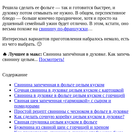
Решила сделать ее фольге — так и готовится быстрее, и
духовку потом отмывать не нужно. В общем, перспективное
блюдо — больше конечно праздничное, хотя и просто на
душевный семейный ужин будет отлично. В этом, кстати, оно
весьма похоже на
свинину по-французски
…
Интересных вариантов приготовления набралось немало, есть
из чего выбрать. 🙂
🔥 Лучшее в макс:
Свинина запечённая в духовке. Как запечь
свинину целым...
Посмотреть!
Содержание
Свинина запеченная в фольге целым куском
Сочная свинина в духовке целым куском с картошкой
Свинина в духовке в фольге целым куском с горчицей
Свиная шея запеченная «гармошкой» с сыром и
помидорами
Простой рецепт свинины с чесноком в фольге в духовке
Как сделать сочную корейку целым куском в духовке?
Свиная грудинка целым куском в фольге
Буженина из свиной шеи с горчицей и хреном