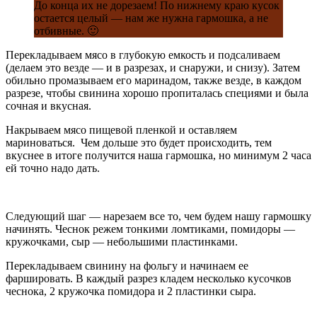
До конца их не дорезаем! По нижнему краю кусок
остается целый — нам же нужна гармошка, а не
отбивные. 🙂
Перекладываем мясо в глубокую емкость и подсаливаем
(делаем это везде — и в разрезах, и снаружи, и снизу). Затем
обильно промазываем его маринадом, также везде, в каждом
разрезе, чтобы свинина хорошо пропиталась специями и была
сочная и вкусная.
Накрываем мясо пищевой пленкой и оставляем
мариноваться. Чем дольше это будет происходить, тем
вкуснее в итоге получится наша гармошка, но минимум 2 часа
ей точно надо дать.
Следующий шаг — нарезаем все то, чем будем нашу гармошку
начинять. Чеснок режем тонкими ломтиками, помидоры —
кружочками, сыр — небольшими пластинками.
Перекладываем свинину на фольгу и начинаем ее
фаршировать. В каждый разрез кладем несколько кусочков
чеснока, 2 кружочка помидора и 2 пластинки сыра.