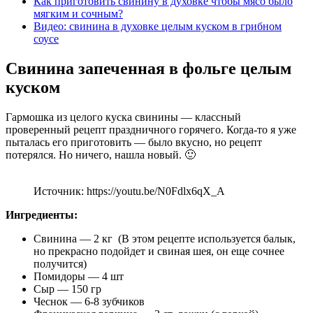
Как приготовить свинину в духовке чтобы мясо было
мягким и сочным?
Видео: свинина в духовке целым куском в грибном
соусе
Свинина запеченная в фольге целым
куском
Гармошка из целого куска свинины — классный
проверенный рецепт праздничного горячего. Когда-то я уже
пыталась его приготовить — было вкусно, но рецепт
потерялся. Но ничего, нашла новый. 🙂
Источник: https://youtu.be/N0Fdlx6qX_A
Ингредиенты:
Свинина — 2 кг (В этом рецепте используется балык,
но прекрасно подойдет и свиная шея, он еще сочнее
получится)
Помидоры — 4 шт
Сыр — 150 гр
Чеснок — 6-8 зубчиков