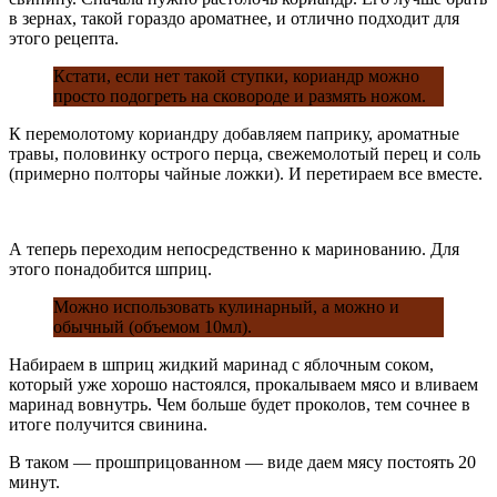
в зернах, такой гораздо ароматнее, и отлично подходит для
этого рецепта.
Кстати, если нет такой ступки, кориандр можно
просто подогреть на сковороде и размять ножом.
К перемолотому кориандру добавляем паприку, ароматные
травы, половинку острого перца, свежемолотый перец и соль
(примерно полторы чайные ложки). И перетираем все вместе.
А теперь переходим непосредственно к маринованию. Для
этого понадобится шприц.
Можно использовать кулинарный, а можно и
обычный (объемом 10мл).
Набираем в шприц жидкий маринад с яблочным соком,
который уже хорошо настоялся, прокалываем мясо и вливаем
маринад вовнутрь. Чем больше будет проколов, тем сочнее в
итоге получится свинина.
В таком — прошприцованном — виде даем мясу постоять 20
минут.