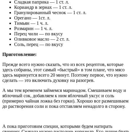
Сладкая паприка — 1 ст. л.
Кориандр в зернах — 1 ст. л.
Гранулированный чеснок — 1 ст. л.
Орегано — 1ст. л.
Тимьян — 1 ч. л.
Розмарин — 1 ч. л.
Перец чили — по вкусу
Оливковое масло — 2 ст. л.
Соль, перец — по вкусу
Приготовление:
Прежде всего нужно сказать, что из всех рецептов, которые
здесь собраны, этот самый «быстрый» в том плане, что мясо
здесь маринуется всего 20 минут. Поэтому первое, что нужно
сделать — это включить духовку на разогрев.
А мы тем временем займемся маринадом. Смешиваем воду и
яблочный сок, добавляем к ним яблочный уксус и соль
(примерно чайная ложка без горки). Хорошо все размешиваем
до растворения соли и пока отставляем ненадолго в сторону.
А пока приготовим специи, которыми будем натирать
свинину. Сначала нужно растолочь кориандр. Его лучше брать