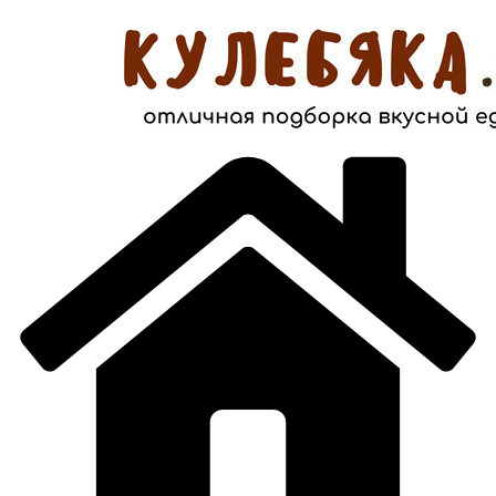
Перейти
к
содержимому