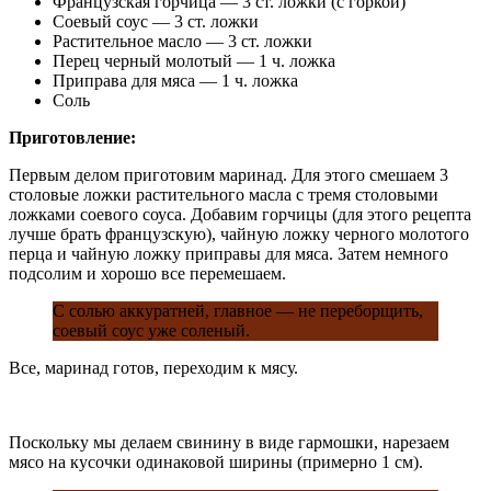
Французская горчица — 3 ст. ложки (с горкой)
Соевый соус — 3 ст. ложки
Растительное масло — 3 ст. ложки
Перец черный молотый — 1 ч. ложка
Приправа для мяса — 1 ч. ложка
Соль
Приготовление:
Первым делом приготовим маринад. Для этого смешаем 3
столовые ложки растительного масла с тремя столовыми
ложками соевого соуса. Добавим горчицы (для этого рецепта
лучше брать французскую), чайную ложку черного молотого
перца и чайную ложку приправы для мяса. Затем немного
подсолим и хорошо все перемешаем.
С солью аккуратней, главное — не переборщить,
соевый соус уже соленый.
Все, маринад готов, переходим к мясу.
Поскольку мы делаем свинину в виде гармошки, нарезаем
мясо на кусочки одинаковой ширины (примерно 1 см).