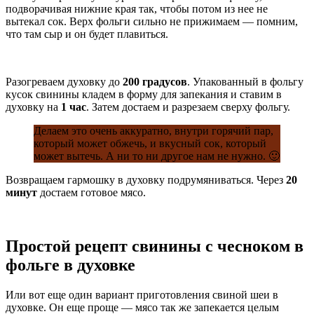
подворачивая нижние края так, чтобы потом из нее не
вытекал сок. Верх фольги сильно не прижимаем — помним,
что там сыр и он будет плавиться.
Разогреваем духовку до
200 градусов
. Упакованный в фольгу
кусок свинины кладем в форму для запекания и ставим в
духовку на
1 час
. Затем достаем и разрезаем сверху фольгу.
Делаем это очень аккуратно, внутри горячий пар,
который может обжечь, и вкусный сок, который
может вытечь. А ни то ни другое нам не нужно. 🙂
Возвращаем гармошку в духовку подрумяниваться. Через
20
минут
достаем готовое мясо.
Простой рецепт свинины с чесноком в
фольге в духовке
Или вот еще один вариант приготовления свиной шеи в
духовке. Он еще проще — мясо так же запекается целым