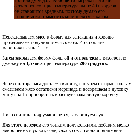
По поводу меда… Вообще-то нагревать его «не
есть хорошо», при температуре выше 40 градусов
он становится вредным, поэтому думаю его
вполне можно заменить коричневым сахаром.
Перекладываем мясо в форму для запекания и хорошо
промазываем получившимся соусом. И оставляем
мариноваться на 1 час.
Затем закрываем форму фольгой и отправляем в разогретую
духовку на
1,5 часа
при температуре
200 градусов
.
Через полтора часа достаем свинину, снимаем с формы фольгу,
смазываем мясо остатками маринада и возвращаем в духовку
минут на 15 приобретать красивую зажаристую корочку.
Пока свинина подрумянивается, замаринуем лук.
Для этого нарежем его тонким полукольцами, добавим мелко
накрошенный укроп, соль, сахар, сок лимона и оливковое