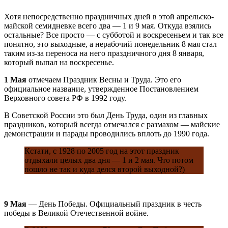
Хотя непосредственно праздничных дней в этой апрельско-
майской семидневке всего два — 1 и 9 мая. Откуда взялись
остальные? Все просто — с субботой и воскресеньем и так все
понятно, это выходные, а нерабочий понедельник 8 мая стал
таким из-за переноса на него праздничного дня 8 января,
который выпал на воскресенье.
1 Мая
отмечаем Праздник Весны и Труда. Это его
официальное название, утвержденное Постановлением
Верховного совета РФ в 1992 году.
В Советской России это был День Труда, один из главных
праздников, который всегда отмечался с размахом — майские
демонстрации и парады проводились вплоть до 1990 года.
Кстати, с 1928 по 2005 год на этот праздник
отдыхали целых два дня — 1 и 2 мая. Что потом
пошло не так и куда делся второй выходной?)
9 Мая
— День Победы. Официальный праздник в честь
победы в Великой Отечественной войне.