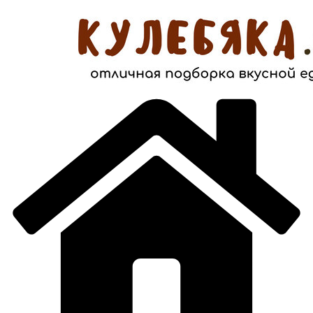
Перейти
к
содержимому