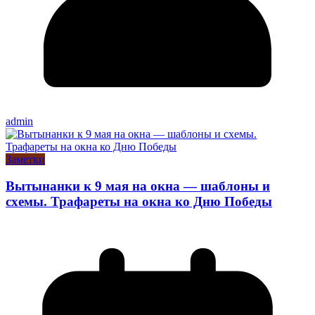
admin
Заметки
Вытынанки к 9 мая на окна — шаблоны и
схемы. Трафареты на окна ко Дню Победы