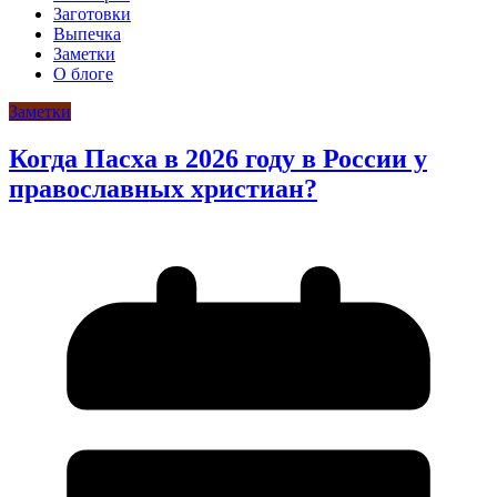
Заготовки
Выпечка
Заметки
О блоге
Заметки
Когда Пасха в 2026 году в России у
православных христиан?